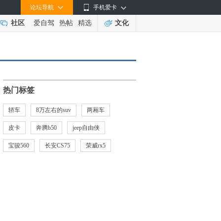
论坛导航
手机爱卡
社区
爱自驾
热帖
精选
文化
热门标签
轿车
8万左右的suv
两厢车
皮卡
奔腾b50
jeep自由侠
宝骏560
长安CS75
荣威rx5