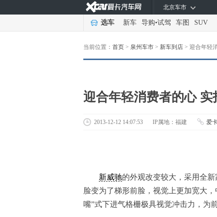
北京车市
选车
新车
导购
•
试驾
车图
SUV
当前位置：
首页
>
泉州车市
>
新车到店
>
迎合年轻
迎合年轻消费者的心 实
2013-12-12 14:07:53
IP属地：福建
爱
新威驰
的外观改变较大，采用全新
脸变为了梯形前脸，视觉上更加宽大，
嘴”式下进气格栅极具视觉冲击力，为