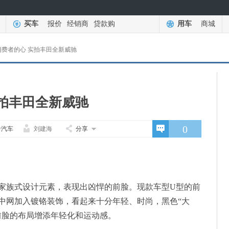
买车
报价
经销商
贷款购
用车
商城
消费者的心 实拍丰田全新威驰
拍丰田全新威驰
0
卡汽车
刘建海
分享
家族式设计元素，表现出凶悍的前脸。现款车型U型的前
中网加入镀铬装饰，看起来十分年轻、时尚，黑色“大
前脸的布局增添年轻化和运动感。