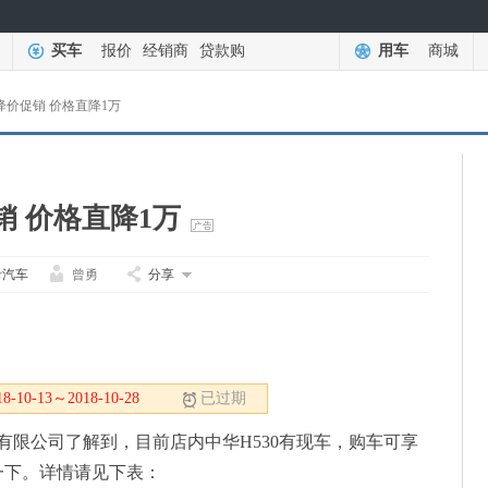
买车
报价
经销商
贷款购
用车
商城
0降价促销 价格直降1万
销 价格直降1万
卡汽车
曾勇
分享
10-13～2018-10-28
已过期
有限公司了解到，目前店内中华H530有现车，购车可享
一下。详情请见下表：