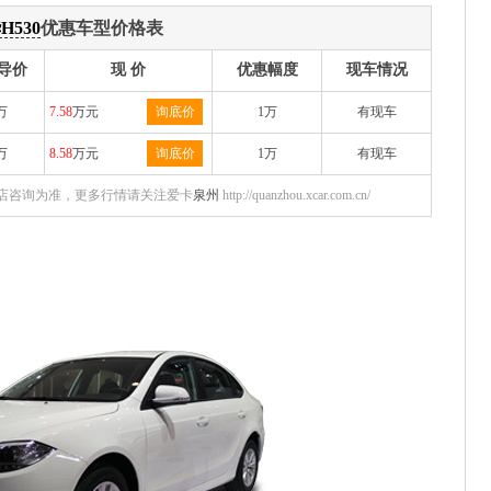
H530
优惠车型价格表
导价
现 价
优惠幅度
现车情况
万
7.58
万元
询底价
1万
有现车
万
8.58
万元
询底价
1万
有现车
店咨询为准，更多行情请关注爱卡
泉州
http://quanzhou.xcar.com.cn/