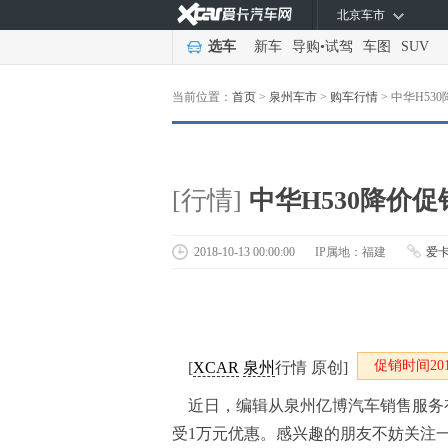
北京车市
选车
新车
导购
•
试驾
车图
SUV
当前位置：
首页
>
泉州车市
>
购车行情
>
中华H53
[行情]
中华H530降价促
2018-10-13 00:00:00
IP属地：福建
爱
促销时间2018-
[
XCAR
泉州
行情 原创]
近日，编辑从
泉州亿博汽车销售服务
受1万元优惠。
感兴趣的朋友不妨关注