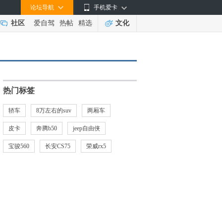
论坛导航
手机爱卡
社区
爱自驾
热帖
精选
文化
热门标签
轿车
8万左右的suv
两厢车
皮卡
奔腾b50
jeep自由侠
宝骏560
长安CS75
荣威rx5