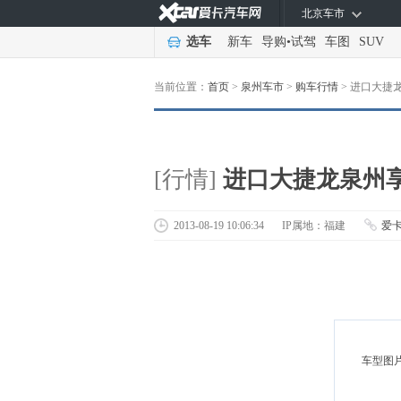
北京车市
选车
新车
导购
•
试驾
车图
SUV
当前位置：
首页
>
泉州车市
>
购车行情
>
进口大捷龙
[行情]
进口大捷龙泉州享
2013-08-19 10:06:34
IP属地：福建
爱
车型图