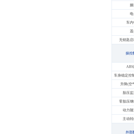
膝
电
车内
遥
无钥匙启
操控
AB
车身稳定控制(
升降(空
胎压监
零胎压继
动力随
主动转
外部