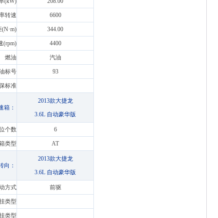
(kW)
208.00
率转速
6600
N·m)
344.00
rpm)
4400
燃油
汽油
油标号
93
保标准
2013款大捷龙
速箱：
3.6L 自动豪华版
位个数
6
箱类型
AT
2013款大捷龙
转向：
3.6L 自动豪华版
动方式
前驱
挂类型
挂类型