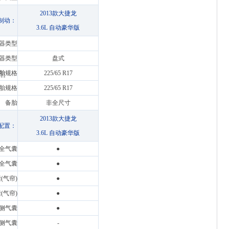
2013款大捷龙
制动：
3.6L 自动豪华版
器类型
器类型
盘式
胎
规格
225/65 R17
胎规格
225/65 R17
备胎
非全尺寸
2013款大捷龙
配置：
3.6L 自动豪华版
全气囊
●
全气囊
●
(气帘)
●
(气帘)
●
侧气囊
●
侧气囊
-