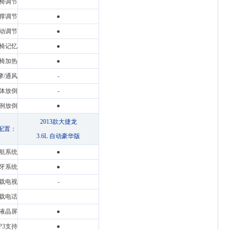
椅调节
撑调节
●
动调节
●
椅记忆
●
椅加热
●
摩/通风
-
体放倒
-
例放倒
●
2013款大捷龙
配置：
3.6L 自动豪华版
航系统
●
牙系统
●
载电视
-
载电话
液晶屏
●
P3支持
●