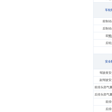
车轮
前制动
后制动
前
轮
后轮
安全
驾驶座安
副驾驶安
前排头部气囊
后排头部气囊
前排
后排