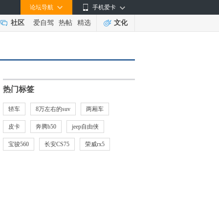
论坛导航
手机爱卡
社区
爱自驾
热帖
精选
文化
热门标签
轿车
8万左右的suv
两厢车
皮卡
奔腾b50
jeep自由侠
宝骏560
长安CS75
荣威rx5