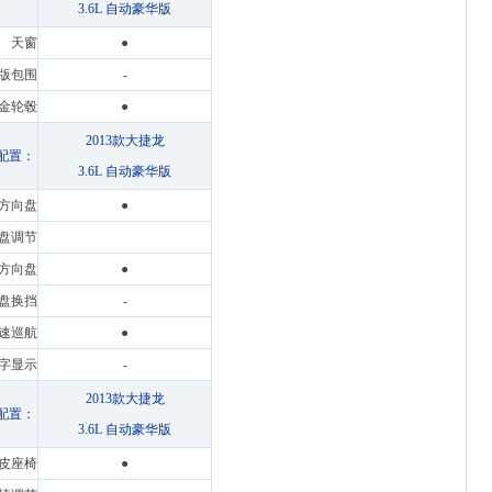
3.6L 自动豪华版
天窗
●
版包围
-
金轮毂
●
2013款大捷龙
配置：
3.6L 自动豪华版
方向盘
●
盘调节
方向盘
●
盘换挡
-
速巡航
●
数字显示
-
2013款大捷龙
配置：
3.6L 自动豪华版
皮座椅
●