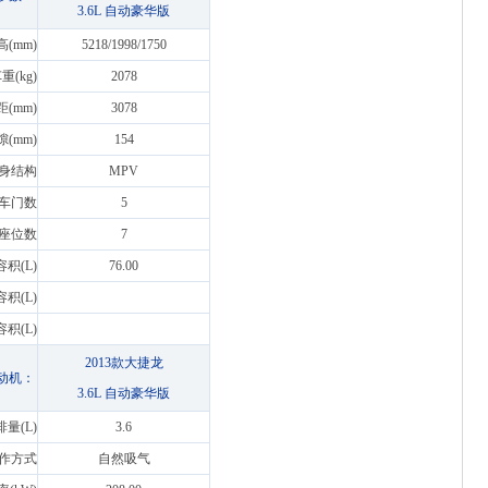
3.6L 自动豪华版
高(mm)
5218/1998/1750
重(kg)
2078
距(mm)
3078
(mm)
154
身结构
MPV
车门数
5
座位数
7
积(L)
76.00
积(L)
积(L)
2013款大捷龙
动机：
3.6L 自动豪华版
排量(L)
3.6
作方式
自然吸气