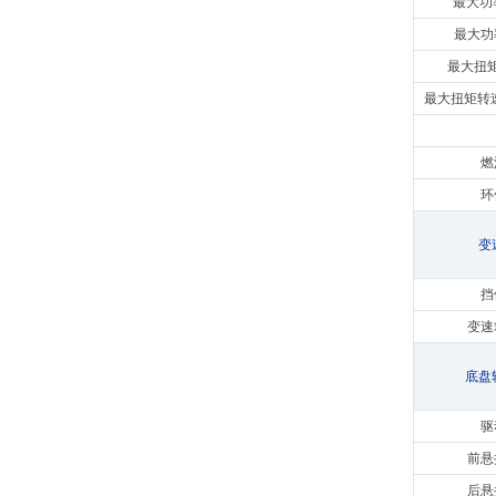
最大功率
最大功
最大扭矩(
最大扭矩转速(
燃
环
变
挡
变速
底盘
驱
前悬
后悬