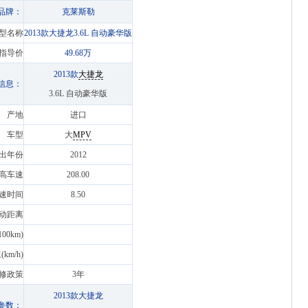
品牌：
克莱斯勒
型名称
2013款大捷龙3.6L 自动豪华版
指导价
49.68万
2013款
大捷龙
信息：
3.6L 自动豪华版
产地
进口
车型
大
MPV
出年份
2012
高车速
208.00
0加速时间
8.50
0制动距离
00km)
m/h)
修政策
3年
2013款大捷龙
参数：