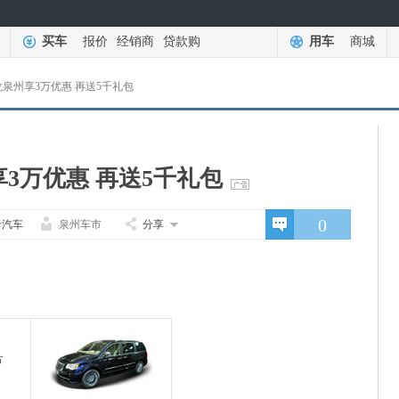
买车
报价
经销商
贷款购
用车
商城
泉州享3万优惠 再送5千礼包
3万优惠 再送5千礼包
0
卡汽车
泉州车市
分享
片