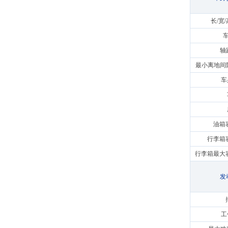
长/宽/
车
轴
最小离地间隙
车
油箱容
行李箱容
行李箱最大容
发
工