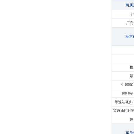
所属
车
厂商
基本
推
最
0-10
100-
等速油耗(L/1
等速油耗时速(k
保
车身