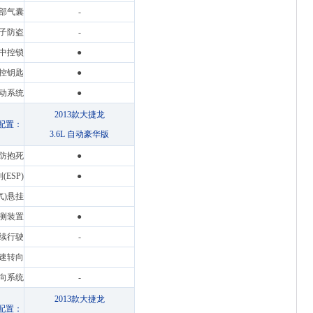
部气囊
-
子防盗
-
中控锁
●
控钥匙
●
动系统
●
2013款大捷龙
配置：
3.6L 自动豪华版
S防抱死
●
ESP)
●
气)悬挂
测装置
●
续行驶
-
速转向
向系统
-
2013款大捷龙
配置：