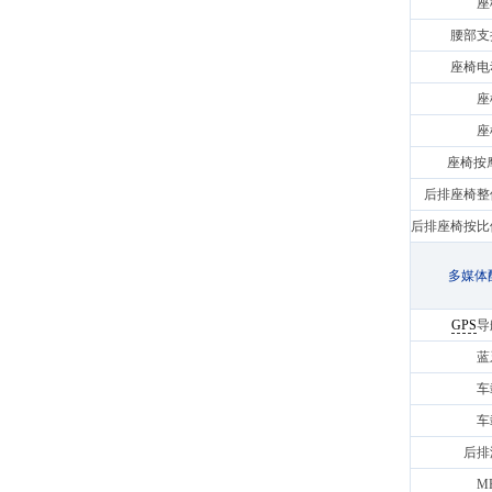
座
腰部支
座椅电
座
座
座椅按
后排座椅整
后排座椅按比
多媒体
GPS
导
蓝
车
车
后排
M