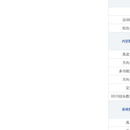
运动
铝合
内部
真皮
方向
多功能
方向
定
HUD抬头
座椅
真