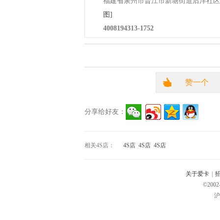
福建省泉州市晋江市新塘街道后洋社区
图]
4008194313-1752
赞一个
分享给好友：
相关4S店：
4S店
4S店
4S店
关于爱卡
|
©2002
沪