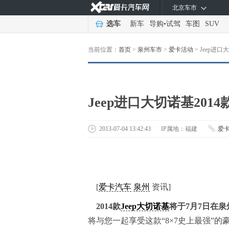
北京车市
选车
新车
导购
•
试驾
车图
SUV
当前位置：
首页
>
泉州车市
>
爱卡活动
>
Jeep进
Jeep进口大切诺基201
2013-07-04 13:42:43
IP属地：福建
爱
[
爱卡汽车
泉州
资讯]
2014款
Jeep大切诺基
将于7月7日在
将与您一起享受这款“8×7史上最强”的