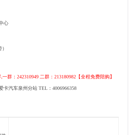
中心
旁）
：242310949 二群：213180982【全程免费陪购】
车泉州分站 TEL：4006966358