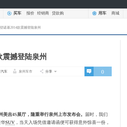
买车
报价
经销商
贷款购
用车
商城
口大切诺基2014款震撼登陆泉州
4款震撼登陆泉州
0
卡汽车
泉州车市
分享
泉州美吉4S展厅，隆重举行泉州上市发布会。
届时，我们
豪华
SUV
，当天入场凭借邀请函便可获得意外惊喜一份，