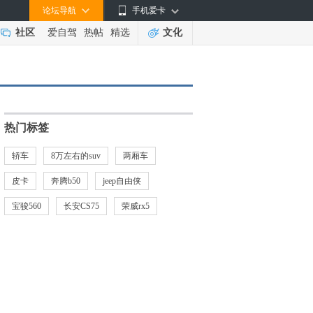
论坛导航
手机爱卡
社区
爱自驾
热帖
精选
文化
热门标签
轿车
8万左右的suv
两厢车
皮卡
奔腾b50
jeep自由侠
宝骏560
长安CS75
荣威rx5