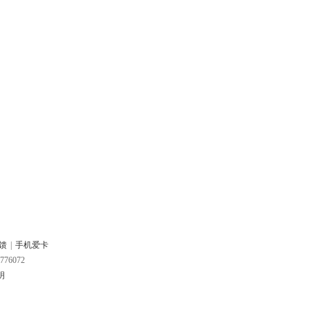
馈
|
手机爱卡
776072
明