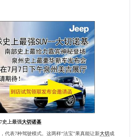
x7史上最强
大切诺基
7”，代表7种驾驶模式。这两样“法宝”果真能让新
大切
成