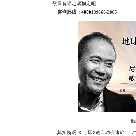
数量有限赶紧预定吧。
咨询热线：
4008
189666-2885
8
其实所谓“8”，即8速自动变速箱；“