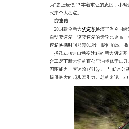
为“史上最强”？本着求证的态度，小编选
式来个大盘点。
变速箱
2014款全新大
切诺基
换装了当今同级
自动变速箱，该变速箱的齿轮比更高、更
速箱换挡时间只需0.1秒，瞬间响应，
搭载ZF 8速自动变速箱的新大切诺
合工况下新大切的百公里油耗低于11升
四驱能力。变速箱1挡起步、与低速分动箱
提供最大的起步牵引力。总的来说，201