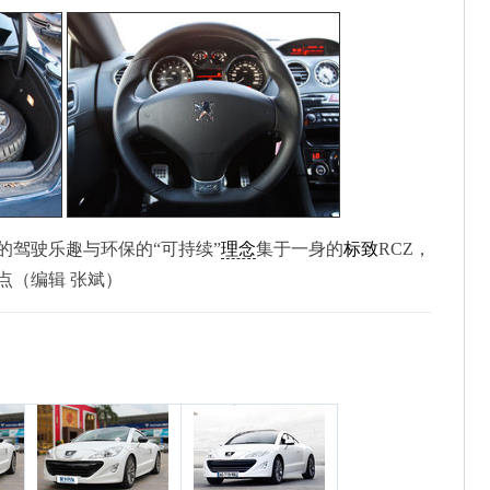
的驾驶乐趣与环保的“可持续”
理念
集于一身的
标致
RCZ，
点（编辑 张斌）