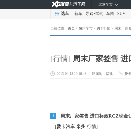
北京车市
选车
新车
导购
•
试驾
车图
SUV
当前位置：
首页
>
泉州车市
>
购车行情
>
周末厂家签
[行情]
周末厂家签售 进口
2013-04-18 10:16:48
IP属地：福建
爱
周末厂家签售 进口标致RCZ现金让
1
[
爱卡汽车
泉州
行情]