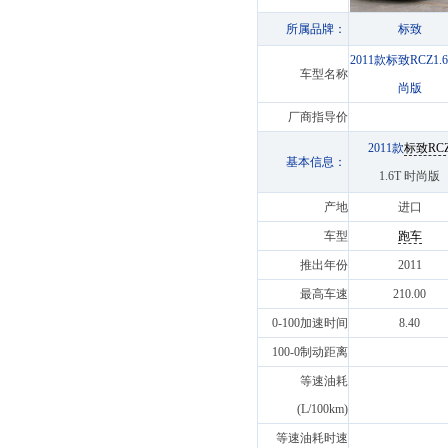
所属品牌：
标致
2011款标致RCZ1.6
车型名称
尚版
厂商指导价
2011款
标致RC
基本信息：
1.6T 时尚版
产地
进口
车型
跑车
推出年份
2011
最高车速
210.00
0-100加速时间
8.40
100-0制动距离
等速油耗
(L/100km)
等速油耗时速