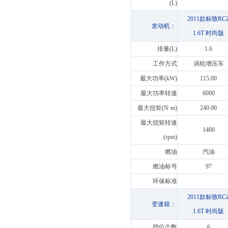
(L)
2011款标致RC
发动机：
1.6T 时尚版
排量(L)
1.6
工作方式
涡轮增压车
最大功率(kW)
115.00
最大功率转速
6000
最大扭矩(N·m)
240.00
最大扭矩转速
1400
(rpm)
燃油
汽油
燃油标号
97
环保标准
2011款标致RC
变速箱：
1.6T 时尚版
挡位个数
6