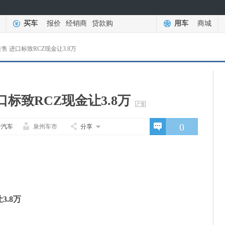
买车
报价
经销商
贷款购
用车
商城
售 进口标致RCZ现金让3.8万
标致RCZ现金让3.8万
0
卡汽车
泉州车市
分享
3.8万