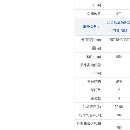
(km/h)
保修政策
3年
2011款标致RC
车身参数：
1.6T 时尚版
长/宽/高(mm)
4287/1845/136
车重(kg)
轴距(mm)
2600
最小离地间隙
(mm)
车身结构
跑车
车门数
2
座位数
4
油箱容积(L)
55.00
行李箱容积(L)
384
行李箱最大容积
760