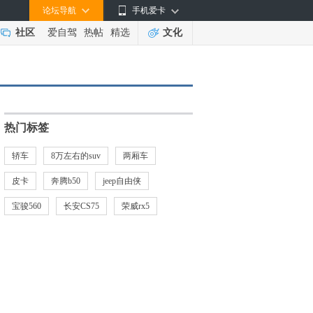
论坛导航
手机爱卡
社区
爱自驾
热帖
精选
文化
热门标签
轿车
8万左右的suv
两厢车
皮卡
奔腾b50
jeep自由侠
宝骏560
长安CS75
荣威rx5