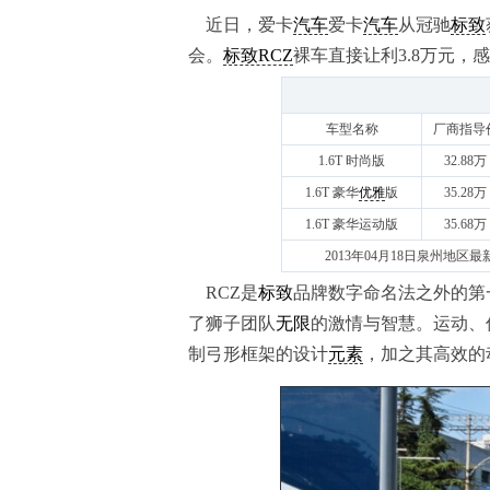
近日，爱卡
汽车
爱卡
汽车
从冠驰
标致
会。
标致RCZ
裸车直接让利3.8万元
车型名称
厂商指导
1.6T 时尚版
32.88万
1.6T 豪华
优雅
版
35.28万
1.6T 豪华运动版
35.68万
2013年04月18日泉州地
RCZ是
标致
品牌数字命名法之外的第
了狮子团队
无限
的激情与智慧。运动、
制弓形框架的设计
元素
，加之其高效的