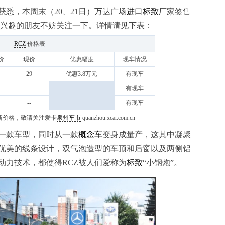
获悉，本周末（20、21日）万达广场
进口标致
厂家签售
，感兴趣的朋友不妨关注一下。详情请见下表：
RCZ
价格表
价
现价
优惠幅度
现车情况
29
优惠3.8万元
有现车
--
有现车
--
有现车
区最新价格，敬请关注爱卡
泉州车市
quanzhou.xcar.com.cn
一款车型，同时从一款
概念车
变身成量产，这其中凝聚
优美的线条设计，双气泡造型的车顶和后窗以及两侧铝
动力技术，都使得RCZ被人们爱称为
标致
“小钢炮”。