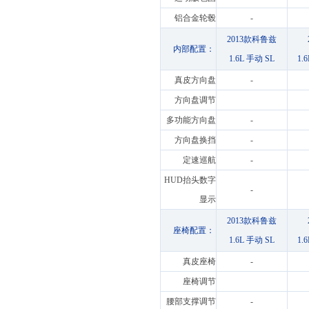
铝合金轮毂
-
2013款科鲁兹
内部配置：
1.6L 手动 SL
1.
真皮方向盘
-
方向盘调节
多功能方向盘
-
方向盘换挡
-
定速巡航
-
HUD抬头数字
-
显示
2013款科鲁兹
座椅配置：
1.6L 手动 SL
1.
真皮座椅
-
座椅调节
腰部支撑调节
-