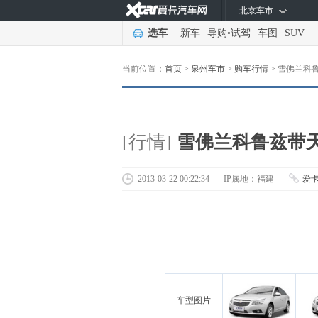
北京车市
选车
新车
导购
•
试驾
车图
SUV
当前位置：
首页
>
泉州车市
>
购车行情
>
雪佛兰科鲁
[行情]
雪佛兰科鲁兹带天
2013-03-22 00:22:34
IP属地：福建
爱
车型图片