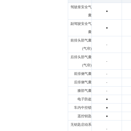
驾驶座安全气
●
囊
副驾驶安全气
●
囊
前排头部气囊
-
(气帘)
后排头部气囊
-
(气帘)
前排侧气囊
-
后排侧气囊
-
膝部气囊
-
电子防盗
●
车内中控锁
●
遥控钥匙
●
无钥匙启动系
-