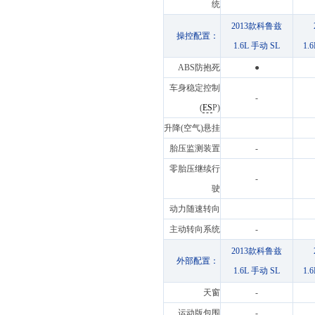
统
2013款科鲁兹
操控配置：
1.6L 手动 SL
1.
ABS防抱死
●
车身稳定控制
-
(
ES
P)
升降(空气)悬挂
胎压监测装置
-
零胎压继续行
-
驶
动力随速转向
主动转向系统
-
2013款科鲁兹
外部配置：
1.6L 手动 SL
1.
天窗
-
运动版包围
-