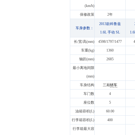
(km/h)
保修政策
2年
2013款科鲁兹
车身参数：
1.6L 手动 SL
1.
长/宽/高(mm)
4598/1797/1477
车重(kg)
1360
轴距(mm)
2685
最小离地间隙
(mm)
车身结构
三厢
轿车
车门数
4
座位数
5
油箱容积(L)
60.00
行李箱容积(L)
400
行李箱最大容