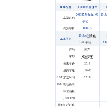
所属品牌：
上海通用雪佛兰
2013款科鲁兹1.6L
201
车型名称
手动 SL
厂商指导价
10.89万
2013款
科鲁兹
基本信息：
1.6L 手动
SL
1.
产地
国产
车型
紧凑型车
推出年份
2013
最高车速
180.00
0-100加速时间
12.60
100-0制动距离
等速油耗
(L/100km)
等速油耗时速