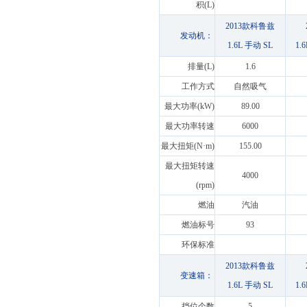
积(L)
2013款科鲁兹
发动机：
1.6L 手动 SL
1.
排量(L)
1.6
工作方式
自然吸气
最大功率(kW)
89.00
最大功率转速
6000
最大扭矩(N·m)
155.00
最大扭矩转速
4000
(rpm)
燃油
汽油
燃油标号
93
环保标准
2013款科鲁兹
变速箱：
1.6L 手动 SL
1.
挡位个数
5