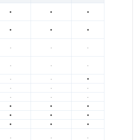
●
●
●
●
●
●
-
-
-
-
-
-
-
-
●
-
-
-
-
-
-
●
●
●
●
●
●
●
●
●
-
-
-