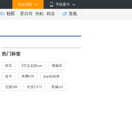
论坛导航
手机爱卡
社区
爱自驾
热帖
精选
文化
热门标签
轿车
8万左右的suv
两厢车
皮卡
奔腾b50
jeep自由侠
宝骏560
长安CS75
荣威rx5