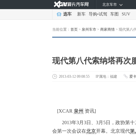
北京车市
选车
新车
导购
•
试驾
车图
SUV
当前位置：
首页
>
泉州车市
>
商家商情
>
现代第八代
现代第八代索纳塔再次服
2013-03-12 09:08:55
IP属地：福建
爱
[XCAR
泉州
资讯]
2013年3月3日、3月5日，政协第
会第一次会议在
北京
开幕。北京现代
第