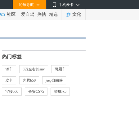
论坛导航
手机爱卡
社区
爱自驾
热帖
精选
文化
热门标签
轿车
8万左右的suv
两厢车
皮卡
奔腾b50
jeep自由侠
宝骏560
长安CS75
荣威rx5