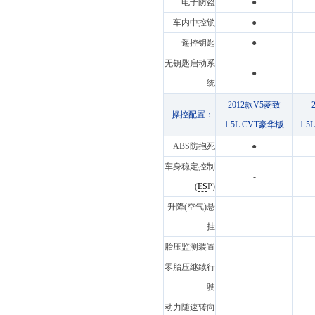
电子防盗
●
车内中控锁
●
遥控钥匙
●
无钥匙启动系
●
统
2012款V5菱致
操控配置：
1.5L CVT豪华版
1.
ABS防抱死
●
车身稳定控制
-
(
ES
P)
升降(空气)悬
挂
胎压监测装置
-
零胎压继续行
-
驶
动力随速转向