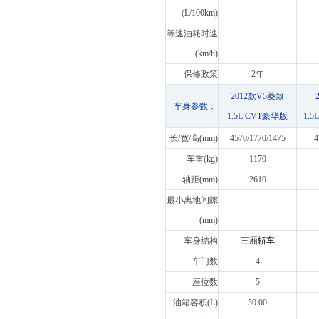
(L/100km)
等速油耗时速
(km/h)
保修政策
2年
2012款V5菱致
车身参数：
1.5L CVT豪华版
1.
长/宽/高(mm)
4570/1770/1475
4
车重(kg)
1170
轴距(mm)
2610
最小离地间隙
(mm)
车身结构
三厢
轿车
车门数
4
座位数
5
油箱容积(L)
50.00