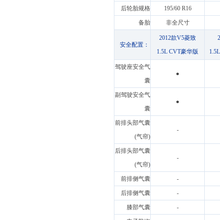
后轮胎规格
195/60 R16
备胎
非全尺寸
2012款V5菱致
安全配置：
1.5L CVT豪华版
1.
驾驶座安全气
●
囊
副驾驶安全气
●
囊
前排头部气囊
-
(气帘)
后排头部气囊
-
(气帘)
前排侧气囊
-
后排侧气囊
-
膝部气囊
-