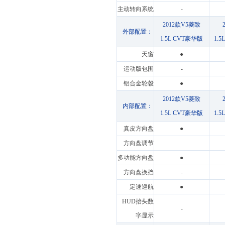
主动转向系统
-
2012款V5菱致
外部配置：
1.5L CVT豪华版
1.
天窗
●
运动版包围
-
铝合金轮毂
●
2012款V5菱致
内部配置：
1.5L CVT豪华版
1.
真皮方向盘
●
方向盘调节
多功能方向盘
●
方向盘换挡
-
定速巡航
●
HUD抬头数
-
字显示