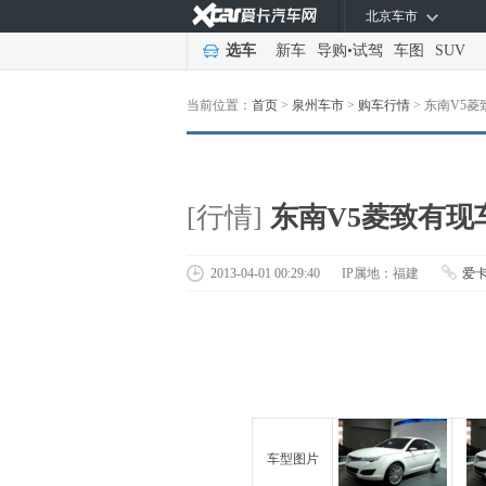
北京车市
选车
新车
导购
•
试驾
车图
SUV
当前位置：
首页
>
泉州车市
>
购车行情
>
东南V5菱
[行情]
东南V5菱致有现
2013-04-01 00:29:40
IP属地：福建
爱
车型图片