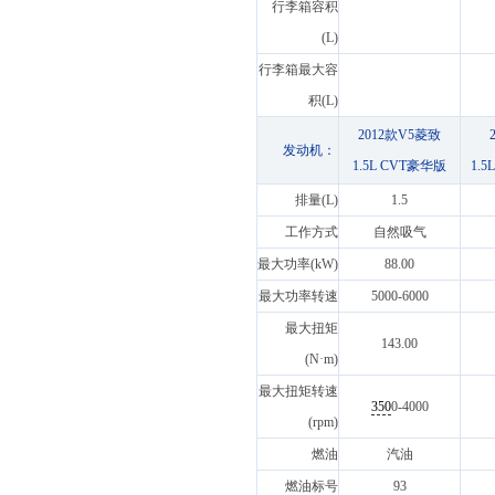
行李箱容积
(L)
行李箱最大容
积(L)
2012款V5菱致
发动机：
1.5L CVT豪华版
1.
排量(L)
1.5
工作方式
自然吸气
最大功率(kW)
88.00
最大功率转速
5000-6000
最大扭矩
143.00
(N·m)
最大扭矩转速
350
0-4000
(rpm)
燃油
汽油
燃油标号
93