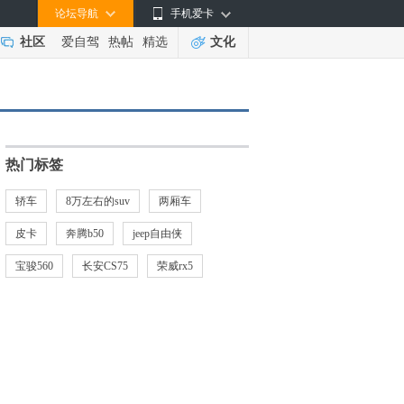
论坛导航
手机爱卡
社区
爱自驾
热帖
精选
文化
热门标签
轿车
8万左右的suv
两厢车
皮卡
奔腾b50
jeep自由侠
宝骏560
长安CS75
荣威rx5