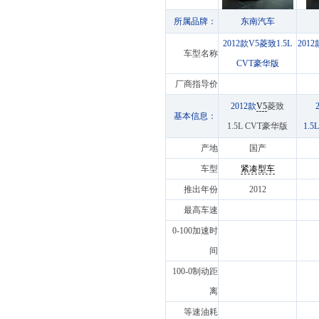
所属品牌：
东南汽车
2012款V5菱致1.5L
201
车型名称
CVT豪华版
厂商指导价
2012款
V5
菱致
基本信息：
1.5L CVT豪华版
1.
产地
国产
车型
紧凑型车
推出年份
2012
最高车速
0-100加速时
间
100-0制动距
离
等速油耗