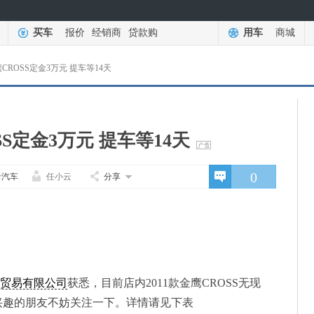
买车
报价
经销商
贷款购
用车
商城
鹰CROSS定金3万元 提车等14天
SS定金3万元 提车等14天
0
卡汽车
任小云
分享
贸易有限公司
获悉，目前店内2011款金鹰CROSS无现
兴趣的朋友不妨关注一下。详情请见下表