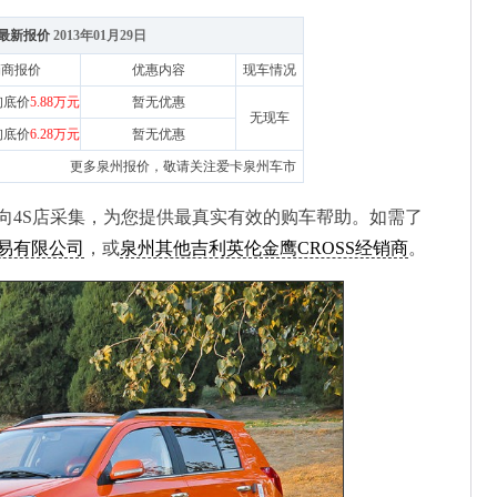
州 最新报价
2013年01月29日
销商报价
优惠内容
现车情况
询底价
5.88万元
暂无优惠
无现车
询底价
6.28万元
暂无优惠
更多泉州报价，敬请关注
爱卡泉州车市
4S店采集，为您提供最真实有效的购车帮助。如需了
易有限公司
，或
泉州其他吉利英伦金鹰CROSS经销商
。