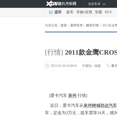
北京车市
选车
新车
导购
•
试驾
车图
SUV
当前位置：
首页
>
泉州车市
>
购车行情
>
2011款金
[行情]
2011款金鹰CRO
2013-01-29 16:09:01
IP属地：福建
爱
[爱卡汽车
泉州
行情]
近日，爱卡汽车从
泉州鲤城劲达汽车
车，定金为3万元，提车需等14天，感