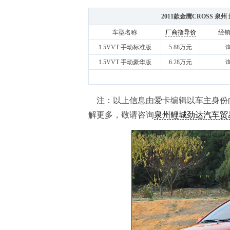
2011款金鹰CROSS 泉
车型名称
厂商指导价
经
1.5VVT 手动标准版
5.88万元
1.5VVT 手动豪华版
6.28万元
注：以上信息由爱卡编辑以车主身份向
解更多，敬请咨询
泉州鲤城劲达汽车贸