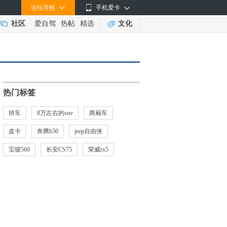
论坛导航
手机爱卡
社区
爱自驾
热帖
精选
文化
热门标签
轿车
8万左右的suv
两厢车
皮卡
奔腾b50
jeep自由侠
宝骏560
长安CS75
荣威rx5