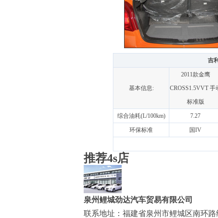
吉利
2011款金鹰
基本信息:
CROSS1.5VVT 手
标准版
综合油耗(L/100km)
7.27
环保标准
国IV
推荐4s店
泉州鲤城劲达汽车贸易有限公司
联系地址：福建省泉州市鲤城区南环路