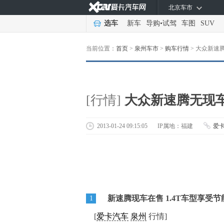
北京车市
选车
新车
导购
•
试驾
车图
SUV
当前位置：
首页
>
泉州车市
>
购车行情
>
大众新速腾
[行情]
大众新速腾无现车
2013-01-24 09:15:05
IP属地：福建
爱
新速腾现车在售 1.4T车型享受节
1
[
爱卡汽车
泉州
行情]