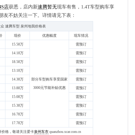
4S店
获悉，店内新
速腾
暂无
现车有售，1.4T车型购车享
的朋友不妨关注一下。详情请见下表：
众 速腾车型 泉州地我价格表
价
现价
优惠幅度
现车情况
15.58万
需预订
14.18万
需预订
18.58万
需预订
13.18万
需预订
14.38万
部分车型购车享受国家
需预订
3000元节能补贴优惠
13.88万
需预订
15.08万
需预订
15.38万
需预订
16.78万
需预订
17.78万
需预订
区最新价格，敬请关注爱卡
泉州车市
quanzhou.xcar.com.cn