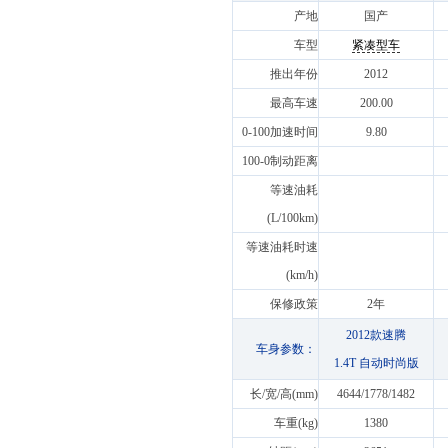
产地
国产
车型
紧凑型车
推出年份
2012
最高车速
200.00
0-100加速时间
9.80
100-0制动距离
等速油耗
(L/100km)
等速油耗时速
(km/h)
保修政策
2年
2012款速腾
车身参数：
1.4T 自动时尚版
长/宽/高(mm)
4644/1778/1482
车重(kg)
1380