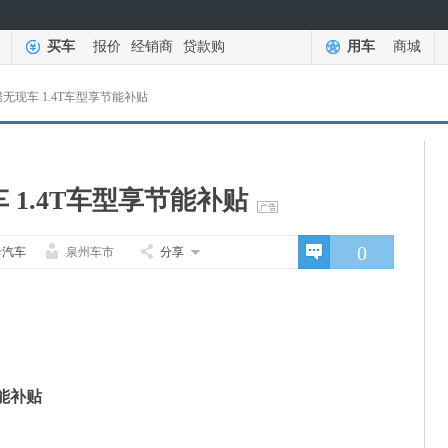
买车
报价
经销商
贷款购
用车
商城
无现车 1.4T车型享节能补贴
 1.4T车型享节能补贴
0
卡汽车
泉州车市
分享
能补贴