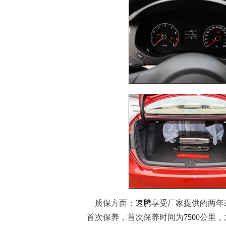
质保方面：
速腾
享受厂家提供的两年
首次保养，首次保养时间为
750
0公里，