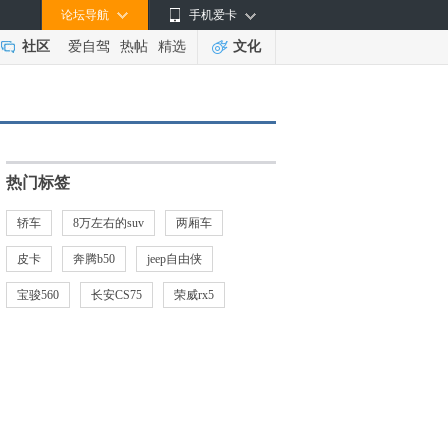
论坛导航
手机爱卡
社区
爱自驾
热帖
精选
文化
热门标签
轿车
8万左右的suv
两厢车
皮卡
奔腾b50
jeep自由侠
宝骏560
长安CS75
荣威rx5