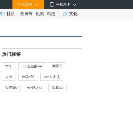
论坛导航
手机爱卡
社区
爱自驾
热帖
精选
文化
热门标签
轿车
8万左右的suv
两厢车
皮卡
奔腾b50
jeep自由侠
宝骏560
长安CS75
荣威rx5