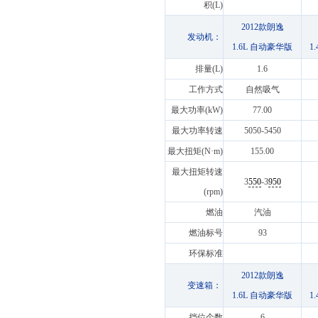
积(L)
2012款朗逸
发动机：
1.6L 自动豪华版
1
排量(L)
1.6
工作方式
自然吸气
最大功率(kW)
77.00
最大功率转速
5050-5450
最大扭矩(N·m)
155.00
最大扭矩转速
3
550
-3
950
(rpm)
燃油
汽油
燃油标号
93
环保标准
2012款朗逸
变速箱：
1.6L 自动豪华版
1
挡位个数
6