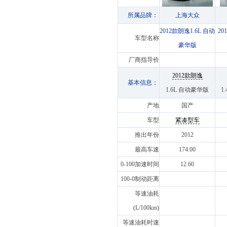
所属品牌：
上海大众
2012款朗逸1.6L 自动
20
车型名称
豪华版
厂商指导价
2012款朗逸
基本信息：
1.6L 自动豪华版
1
产地
国产
车型
紧凑型车
推出年份
2012
最高车速
174.00
0-100加速时间
12.60
100-0制动距离
等速油耗
(L/100km)
等速油耗时速