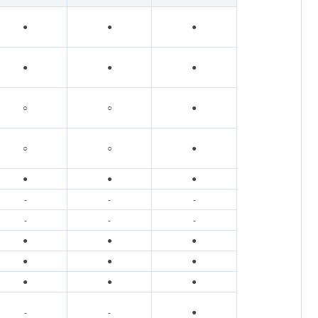
●
●
●
●
●
●
○
○
●
○
○
●
●
●
●
-
-
-
-
-
-
●
●
●
●
●
●
●
●
●
-
-
●