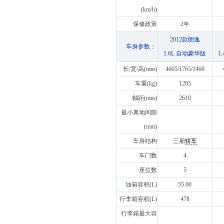
(km/h)
保修政策
2年
2012款朗逸
车身参数：
1.6L 自动豪华版
1
长/宽/高(mm)
4605/1765/1460
车重(kg)
1285
轴距(mm)
2610
最小离地间隙
(mm)
车身结构
三厢
轿车
车门数
4
座位数
5
油箱容积(L)
55.00
行李箱容积(L)
478
行李箱最大容