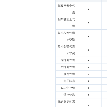
驾驶座安全气
●
囊
副驾驶安全气
●
囊
前排头部气囊
●
(气帘)
后排头部气囊
●
(气帘)
前排侧气囊
●
后排侧气囊
-
膝部气囊
-
电子防盗
●
车内中控锁
●
遥控钥匙
●
无钥匙启动系
-