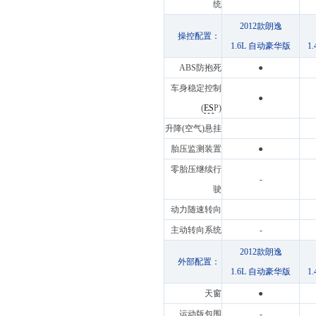
统
2012款朗逸
操控配置：
1.6L 自动豪华版
1
ABS防抱死
●
车身稳定控制
●
(
ES
P)
升降(空气)悬挂
胎压监测装置
●
零胎压继续行
-
驶
动力随速转向
主动转向系统
-
2012款朗逸
外部配置：
1.6L 自动豪华版
1
天窗
●
运动版包围
-