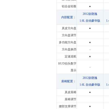
铝合金轮毂
●
2012款朗逸
内部配置：
1.6L 自动豪华版
1
真皮方向盘
●
方向盘调节
多功能方向盘
●
方向盘换挡
-
定速巡航
●
HUD抬头数字
-
显示
2012款朗逸
座椅配置：
1.6L 自动豪华版
1
真皮座椅
●
座椅调节
腰部支撑调节
●