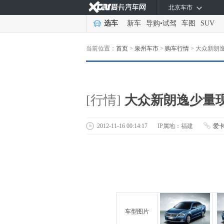
北京车市
选车
新车
导购
•
试驾
车图
SUV
当前位置：
首页
>
泉州车市
>
购车行情
>
大众新朗
[行情]
大众新朗逸少量
2012-11-16 00:14:17
IP属地：福建
爱
车型图片