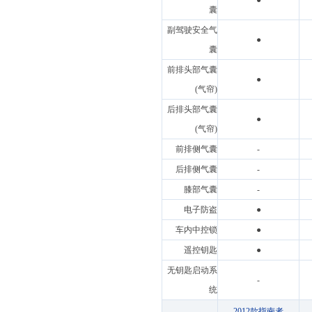
●
囊
副驾驶安全气
●
囊
前排头部气囊
●
(气帘)
后排头部气囊
●
(气帘)
前排侧气囊
-
后排侧气囊
-
膝部气囊
-
电子防盗
●
车内中控锁
●
遥控钥匙
●
无钥匙启动系
-
统
2012款指南者