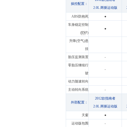
操控配置：
2.0L 两驱运动版
ABS防抱死
●
车身稳定控制
●
(
ES
P)
升降(空气)悬
挂
胎压监测装置
-
零胎压继续行
-
驶
动力随速转向
主动转向系统
-
2012款指南者
外部配置：
2.0L 两驱运动版
天窗
●
运动版包围
-