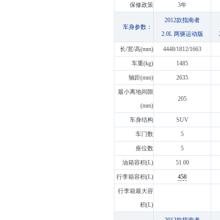
保修政策
3年
2012款指南者
车身参数：
2.0L 两驱运动版
长/宽/高(mm)
4448/1812/1663
车重(kg)
1485
轴距(mm)
2635
最小离地间隙
205
(mm)
车身结构
SUV
车门数
5
座位数
5
油箱容积(L)
51.00
行李箱容积(L)
458
行李箱最大容
积(L)