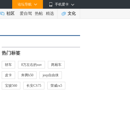
论坛导航
手机爱卡
社区
爱自驾
热帖
精选
文化
热门标签
轿车
8万左右的suv
两厢车
皮卡
奔腾b50
jeep自由侠
宝骏560
长安CS75
荣威rx5