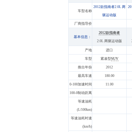
2012款指南者2.0L 两
2
车型名称
驱运动版
厂商指导价
2012款指南者
基本信息：
2.0L 两驱运动版
产地
进口
车型
紧凑型
SUV
推出年份
2012
最高车速
180.00
0-100加速时间
11.00
100-0制动距离
等速油耗
(L/100km)
等速油耗时速
(km/h)