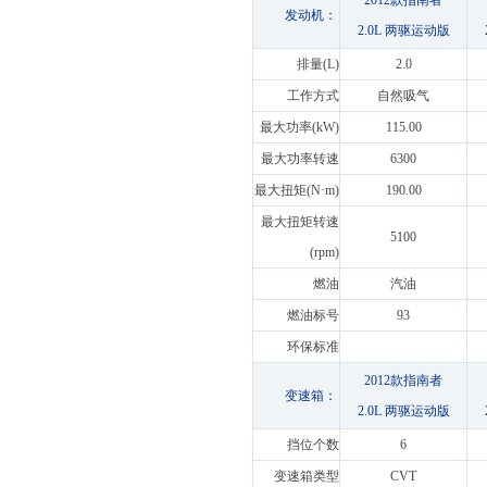
2012款指南者
发动机：
2.0L 两驱运动版
排量(L)
2.0
工作方式
自然吸气
最大功率(kW)
115.00
最大功率转速
6300
最大扭矩(N·m)
190.00
最大扭矩转速
5100
(rpm)
燃油
汽油
燃油标号
93
环保标准
2012款指南者
变速箱：
2.0L 两驱运动版
挡位个数
6
变速箱类型
CVT