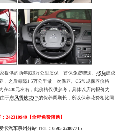
家提供的两年或6万公里质保，首保免费赠送。
4S店
建议
养，之后每隔1.5万公里做一次保养。
C5
常规保养价格
约在400元左右，此价格仅供参考，具体以店内报价为
 由于
东风
雪铁龙C5
的保养周期长，所以保养花费相比同
242310949【全程免费陪购】
泉州分站 TEL：0595-22807715