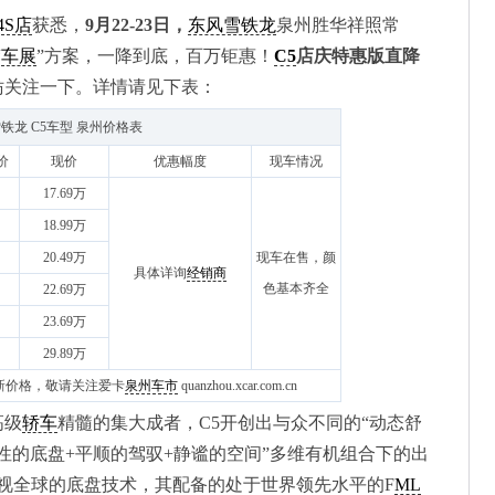
4S店
获悉，
9月22-23日，
东风雪铁龙
泉州胜华祥照常
“
车展
”方案，一降到底，百万钜惠！
C5
店庆特惠版直降
妨关注一下。详情请见下表：
铁龙 C5车型 泉州价格表
价
现价
优惠幅度
现车情况
17.69万
18.99万
20.49万
现车在售，颜
具体详询
经销商
色基本齐全
22.69万
23.69万
29.89万
区最新价格，敬请关注爱卡
泉州车市
quanzhou.xcar.com.cn
高级
轿车
精髓的集大成者，C5开创出与众不同的“动态舒
韧性的底盘+平顺的驾驭+静谧的空间”多维有机组合下的出
视全球的底盘技术，其配备的处于世界领先水平的F
ML