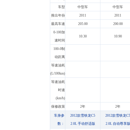
车型
中型车
中型车
推出年份
2011
2011
最高车速
205.00
200.00
0-100加
10.30
10.90
速时间
100-0制
动距离
等速油耗
(L/100km)
等速油耗
时速
(km/h)
保修政策
2年
2年
车身参
2012款雪铁龙C5
2012款雪铁龙C
数：
2.0L 手动舒适版
2.0L 自动尊享