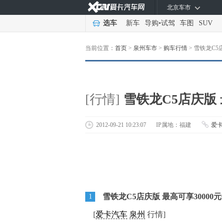
北京车市
选车
新车
导购
•
试驾
车图
SUV
当前位置：
首页
>
泉州车市
>
购车行情
>
雪铁龙C5
[行情]
雪铁龙C5店庆版 
2012-09-21 10:23:07
IP属地：福建
爱
雪铁龙C5店庆版 最高可享30000
1
[
爱卡汽车
泉州
行情]