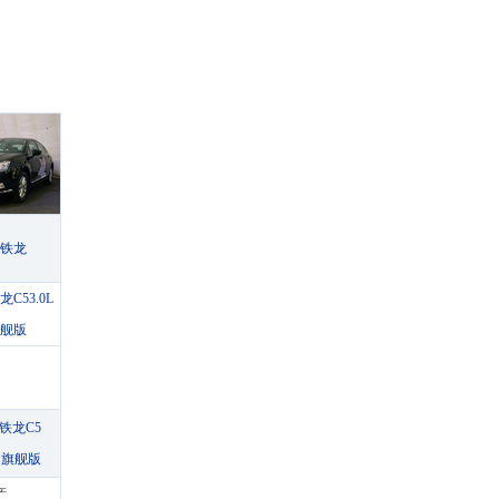
铁龙
龙C53.0L
舰版
雪铁龙C5
自动旗舰版
产