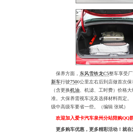
保养方面，
东风雪铁龙C5
整车享受厂
新车
行驶
750
0公里左右后到店做首次保
（含更换
机油
、机滤、工时费）价格大
准。大保养需视车况及选择材料而定。
级中高级车要省一些。（编辑 张斌）
欢迎加入爱卡汽车泉州分站陪购QQ群：
更多购车优惠，更多精彩活动！就在爱卡汽车