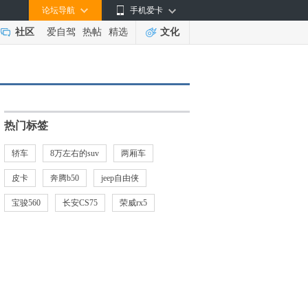
论坛导航
手机爱卡
社区
爱自驾
热帖
精选
文化
热门标签
轿车
8万左右的suv
两厢车
皮卡
奔腾b50
jeep自由侠
宝骏560
长安CS75
荣威rx5