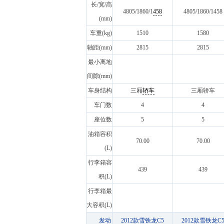
长/宽/高
4805/1860/1
458
4805/1860/1458
(mm)
车重(kg)
1510
1580
轴距(mm)
2815
2815
最小离地
间隙(mm)
车身结构
三厢
轿车
三厢轿车
车门数
4
4
座位数
5
5
油箱容积
70.00
70.00
(L)
行李箱容
439
439
积(L)
行李箱最
大容积(L)
发动
2012款雪铁龙C5
2012款雪铁龙C