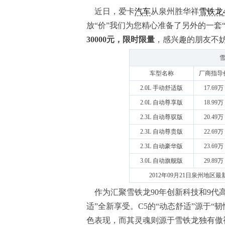
近日，爱卡
汽车
从泉州胜华祥
雪铁龙
放“价”我们为您精心准备了另外的一套
30000元，限时限量
，感兴趣的朋友不
雪
车型名称
厂商指导
2.0L 手动舒适版
17.69万
2.0L 自动尊享版
18.99万
2.3L 自动尊驭版
20.49万
2.3L 自动尊贵版
22.69万
2.3L 自动豪华版
23.69万
3.0L 自动旗舰版
29.89万
2012年09月21日泉州地
作为汇聚雪铁龙90年创新科技和9代
适”全新享受。C5的“动态舒适”源于“
色表现，而其灵魂则源于雪铁龙独有傲