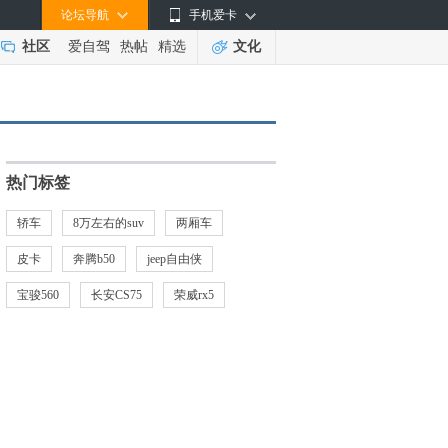
论坛导航
手机爱卡
社区
爱自驾
热帖
精选
文化
热门标签
轿车
8万左右的suv
两厢车
皮卡
奔腾b50
jeep自由侠
宝骏560
长安CS75
荣威rx5