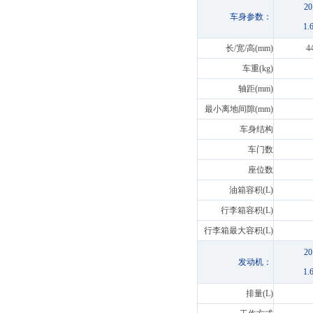
2
车身参数：
1
长/宽/高(mm)
4
车重(kg)
轴距(mm)
最小离地间隙(mm)
车身结构
车门数
座位数
油箱容积(L)
行李箱容积(L)
行李箱最大容积(L)
2
发动机：
1
排量(L)