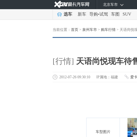
北京车市
选车
新车
导购
•
试驾
车图
SUV
当前位置：
首页
>
泉州车市
>
购车行情
>
天语尚悦现
[行情]
天语尚悦现车待售
2012-07-26 09:30:10
IP属地：福建
爱
车型图片