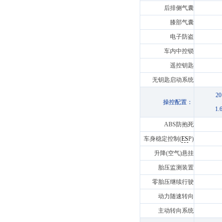
后排侧气囊
膝部气囊
电子防盗
车内中控锁
遥控钥匙
无钥匙启动系统
2
操控配置：
1
ABS防抱死
车身稳定控制(
ES
P)
升降(空气)悬挂
胎压监测装置
零胎压继续行驶
动力随速转向
主动转向系统