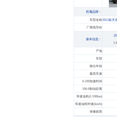
所属品牌：
车型名称
2012款天
厂商指导价
2
基本信息：
1
产地
车型
推出年份
最高车速
0-100加速时间
100-0制动距离
等速油耗(L/100km)
等速油耗时速(km/h)
保修政策