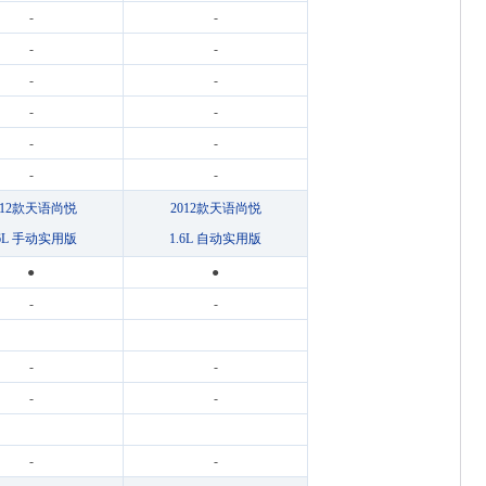
-
-
-
-
-
-
-
-
-
-
-
-
012款天语尚悦
2012款天语尚悦
.6L 手动实用版
1.6L 自动实用版
●
●
-
-
-
-
-
-
-
-