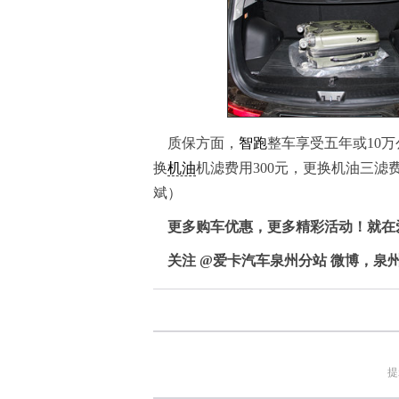
质保方面，
智跑
整车享受五年或10万
换
机油
机滤费用300元，更换机油三滤
斌）
更多购车优惠，更多精彩活动！就在爱卡汽车
关注 @爱卡汽车泉州分站 微博，泉
提