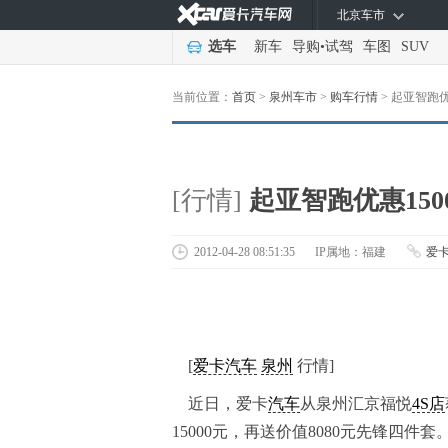
北京车市
选车
新车
导购
•
试驾
车图
SUV
当前位置：
首页
>
泉州车市
>
购车行情
>
起亚智跑优惠
[行情]
起亚智跑优惠1500
2012-04-28 08:51:35
IP属地：福建
爱
[
爱卡汽车
泉州
行情]
近日，爱卡
汽车
从泉州汇京福悦
4S店
15000元，再送价值8080元先锋四