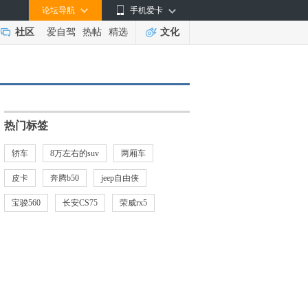
论坛导航
手机爱卡
社区
爱自驾
热帖
精选
文化
热门标签
轿车
8万左右的suv
两厢车
皮卡
奔腾b50
jeep自由侠
宝骏560
长安CS75
荣威rx5