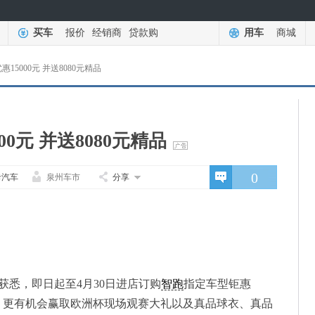
买车
报价
经销商
贷款购
用车
商城
15000元 并送8080元精品
0元 并送8080元精品
0
卡汽车
泉州车市
分享
获悉，即日起至4月30日进店订购
智跑
指定车型钜惠
件套。更有机会赢取欧洲杯现场观赛大礼以及真品球衣、真品