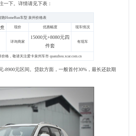
注一下。详情请见下表：
跑HomeRun车型 泉州价格表
导价
现价
优惠幅度
现车情况
15000元+8080元四
详询商家
有现车
件套
格，敬请关注爱卡泉州车市 quanzhou.xcar.com.cn
0元-8900元区间。贷款方面，一般首付30%，最长还款期