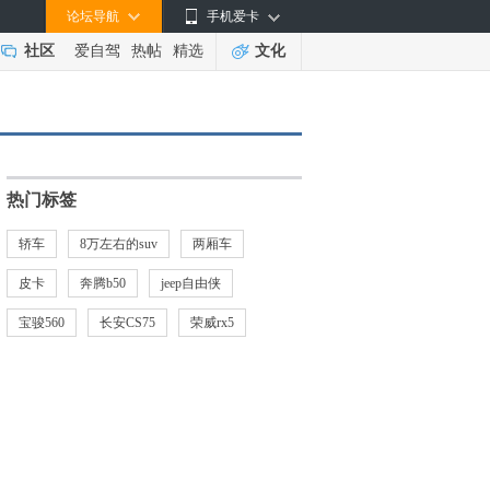
论坛导航
手机爱卡
社区
爱自驾
热帖
精选
文化
热门标签
轿车
8万左右的suv
两厢车
皮卡
奔腾b50
jeep自由侠
宝骏560
长安CS75
荣威rx5