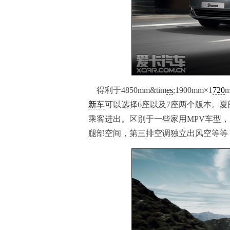
得利于4850mm&tim
es
;1900mm×1
720
新车
可以选择6座以及7座两个版本。
乘客进出。区别于一些家用MPV车型
腿部空间，第三排空调独立出风空等等