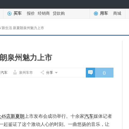
买车
报价
经销商
贷款购
用车
商城
PV新生活 新夏朗泉州魅力上市
夏朗泉州魅力上市
0
卡汽车
泉州车市
分享
众
4S店
新夏朗
上市发布会成功举行。十余家
汽车
媒体记者
一起鉴证了这个激动人心的时刻。一曲悠扬的音乐，让