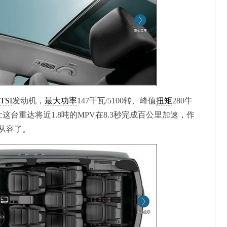
TSI
发动机，
最大功率
147千瓦/5100转、峰值
扭矩
280牛
以让这台重达将近1.8吨的MPV在8.3秒完成百公里加速，作
从容了。