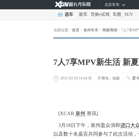
北京车市
选车
新车
导购
•
试驾
车图
SUV
当前位置：
首页
>
泉州车市
>
商家商情
>
7人7享M
7人7享MPV新生活 新
2012-03-19 14:44:36
IP属地：福建
爱
[XCAR
泉州
资讯]
3月18日下午，泉州盈众润和
进口大
以及数十名嘉宾共同参与了此次活动，