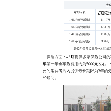
大
车型名称
厂商指导
1.6L 自动致尚版
11.19万
1.6L 自动致酷版
12.39万
1.4L 自动致酷版
11.89万
1.6L 手动致尚版
9.99万
2012年03月12日泉州地区最新价
保险方面：
4S店
提供多家保险公司的
车
第一年全车险费用约为5000元左右
要的消费者店内提供最长期限为3年的
经销商。