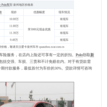
众
Polo车
型 泉州地区价格表
价
现价
优惠幅度
现车情况
10.69万
有现车
11.89万
有现车
享5000元现金优惠
11.39万
有现车
9.49万
有现车
格，敬请关注爱卡泉州车市 quanzhou.xcar.com.cn
车险服务，在店内上险还可享有一定的折扣。
Polo
劲取
新
，包括交强、车损、三责和不计免赔在内。对于有贷款需
分期付款服务，最低首付为车价的30%。贷款详情可咨询