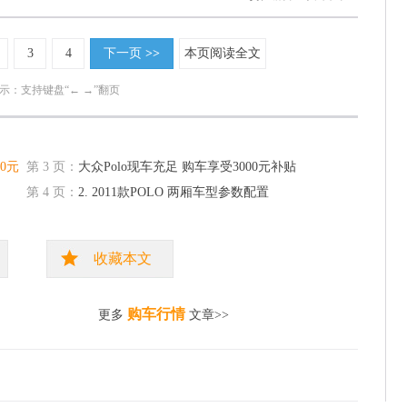
3
4
下一页
>>
本页阅读全文
示：支持键盘“← →”翻页
0元
第 3 页：
大众Polo现车充足 购车享受3000元补贴
第 4 页：
2. 2011款POLO 两厢车型参数配置
收藏本文
购车行情
更多
文章>>