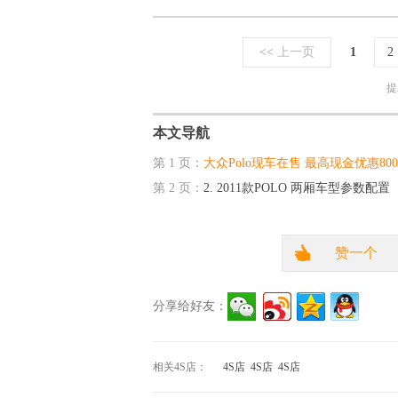
<<
上一页
1
2
提
本文导航
第 1 页：
大众Polo现车在售 最高现金优惠800
第 2 页：
2. 2011款POLO 两厢车型参数配置
赞一个
分享给好友：
相关4S店：
4S店
4S店
4S店