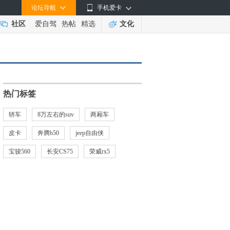
论坛导航
手机爱卡
社区
爱自驾
热帖
精选
文化
热门标签
轿车
8万左右的suv
两厢车
皮卡
奔腾b50
jeep自由侠
宝骏560
长安CS75
荣威rx5