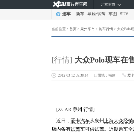
北京车市
选车
新车
导购
•
试驾
车图
SUV
当前位置：
首页
>
泉州车市
>
购车行情
>
大众Polo
[行情]
大众Polo现车在
2012-03-12 09:38:14
IP属地：福建
爱
[XCAR
泉州
行情]
近日，
爱卡汽车
从
泉州
上海大众
经销
店内备有
试驾
车可供试驾。近期购车全